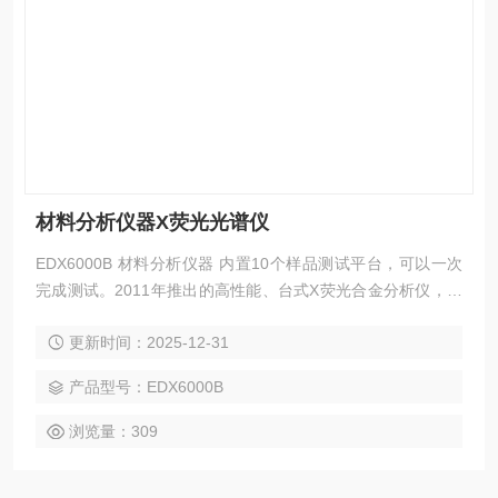
材料分析仪器X荧光光谱仪
EDX6000B 材料分析仪器 内置10个样品测试平台，可以一次
完成测试。2011年推出的高性能、台式X荧光合金分析仪，融
汇合金分析技术，配备智能真空系统，利用低能光管配合真空
更新时间：2025-12-31
测试，可以有效的降低干扰，提高轻元素分辨率,大大提高合金
中微量的Al、Si、P等轻元素的检测效果，具有测试精度高、测
产品型号：EDX6000B
试速度快、测试简单等特点。
浏览量：309