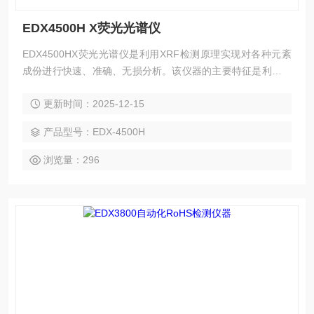
EDX4500H X荧光光谱仪
EDX4500HX荧光光谱仪是利用XRF检测原理实现对各种元紊
成份进行快速、准确、无损分析。该仪器的主要特征是利用真
空系统，可对Si、P、S、Al、Mg等轻元素貝有良好的激发效
更新时间：2025-12-15
果，利用XRF技术可 对高含量的Cr、Ni、Mo等重点关注的元
素逬行精确分析，并且测试时间短，大大提高了检测效率和工
产品型号：EDX-4500H
作效率。另外，在矿石分祈、合金分析、全元紊分析、有害元
紊检测。
浏览量：296