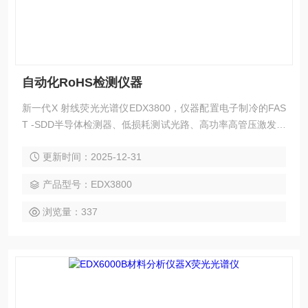
自动化RoHS检测仪器
新一代X 射线荧光光谱仪EDX3800，仪器配置电子制冷的FAS
T -SDD半导体检测器、低损耗测试光路、高功率高管压激发光
源、独立通道散热风路、智能一 键测试模块、大面积触控电脑
更新时间：2025-12-31
及全自动机械臂进样系统(选配),与以往机型相比，实现高灵敏
度、高准确度、高智能化、高效率，可选择手动进样及自动机
产品型号：EDX3800
械臂进样两种模式，真正的做到了智能自动检测。
浏览量：337