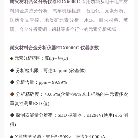
耐火材料合金分析仪器
EDX6000C
应用领域从
电子电气材
料到金属成分分析、汽车机械检测、石油化工元素分析、
医药食品管控、
地质矿元素分析、水泥、耐火材料、玻
璃、合金分析黄铜，钢材等多个行业的元素分析领
域
耐火材料合金分析仪器
EDX6000C 仪器参数
◆
元素分析范围：氟(F)～铀(U)
◆ 分析检出限：可达0.2ppm
(轻基体)
◆ 分析含量：ppm～99.99%
◆
分析精确度：<0.05%(含量>96%以上样品的主元素多次
重复性测量
RSD
值)
◆ 探测器能量分辨率：SDD 探测器，≤129eV(使用Fe55
测
得)
◆ X射线激发源：管压5~50Kv、管流0~1000uA