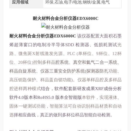
应用领域
环保,石油,电子/电池,钢铁/金属,电气
耐火材料合金分析仪器
EDX6000C
耐火材料合金分析仪器
EDX6000C
该仪器配置大面积石墨
烯超薄窗口的电制冷半导体
SDD
检测器、低损耗测试
光
路、微焦斑X射线激发光源、PLC
(单杯位、9杯位、12杯
位、20杯位)控制多样品
腔系统、真空和氦气二合一系统、
样品自旋系统、仪器三重安全防护系统(探测器防扎
功能、
高压钥匙保护、样品盖自锁功能)。仪器单样品腔及多样品
腔进样两种模式
结合，软件配套新研发成果
XRF
成份分析
软件4.0版本和
RoHS
5.0
版本全智能版
本软件，实现液体、
固体一键测试功能，智能算法可自动识别样品材质和自动
选
择相应曲线，真正的做到多杯位样品智能自动检测。