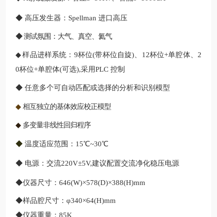
◆ 高压发生器：Spellman 进口高压
◆ 测试氛围：大气、真空、氦气
◆
样品进样系统：9杯位(带杯位自旋)、12杯位+单腔体、2
0杯位+单腔体(可选),采用PLC
控制
◆
任意多个可自动匹配或选择的分析和识别模型
◆
相互独立的基体效应校正模型
◆
多变量非线性回归程序
◆
温度适应范围：15℃~30℃
◆ 电源：交流220V±5V,建议配置交流净化稳压电源
◆仪器尺寸：646(W)×578(D)×388(H)mm
◆样品腔尺寸：φ340×64(H)mm
◆仪器重量：85K