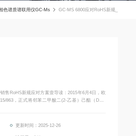
相色谱质谱联用仪GC-Ms
GC-MS 6800应对RoHS新规_
产销售RoHS新规应对方案壹导读：2015年6月4日，欧
015/863，正式将邻苯二甲酸二(2-乙基）己酯（DEH
酸二丁酯（DBP）、邻苯二甲酸二异丁酯（DIBP）列
更新时间：2025-12-26