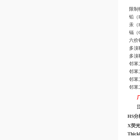
限制
铅（P
汞（H
镉（C
六价铬
多溴联
多溴联
邻苯二
邻苯
邻苯
邻苯
HS分
X
荧
Thic