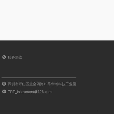
服务热线
深圳市坪山区兰金四路19号华瀚科技工业园
TRT_instrument@126.com