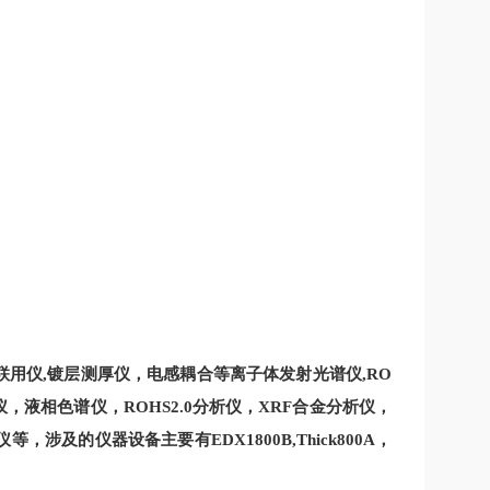
电感耦合等离子体发射光谱仪
联用仪
,镀层测厚仪
，
,
RO
仪，液相色谱仪，
ROHS2.0
分析仪，XRF合金分析仪
，
仪等，涉及的仪器设备主要有
EDX1800B,Thick800A
，