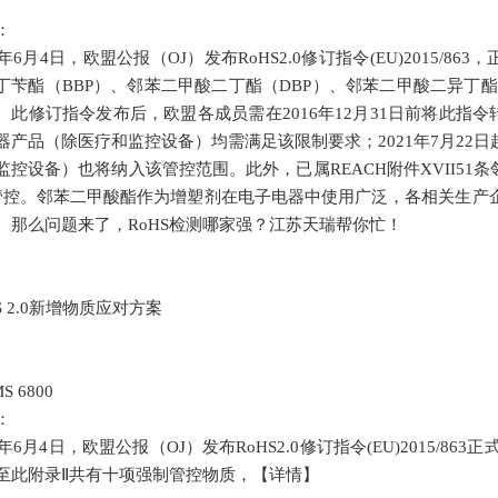
：
5年6月4日，欧盟公报（OJ）发布RoHS2.0修订指令(EU)2015/8
丁苄酯（BBP）、邻苯二甲酸二丁酯（DBP）、邻苯二甲酸二异丁酯
。此修订指令发布后，欧盟各成员需在2016年12月31日前将此指令
器产品（除医疗和监控设备）均需满足该限制要求；2021年7月22
监控设备）也将纳入该管控范围。此外，已属REACH附件XVII51条
管控。邻苯二甲酸酯作为增塑剂在电子电器中使用广泛，各相关生产
。那么问题来了，RoHS检测哪家强？江苏天瑞帮你忙！
S 2.0新增物质应对方案
S 6800
：
5年6月4日，欧盟公报（OJ）发布RoHS2.0修订指令(EU)2015/86
至此附录Ⅱ共有十项强制管控物质，【详情】