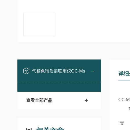
气相色谱质谱联用仪GC-Ms
详细
GC-
查看全部产品
壹