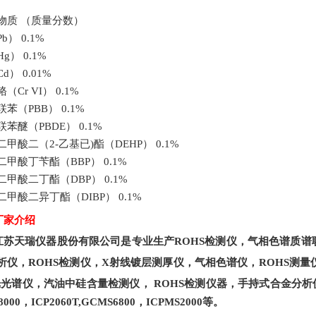
物质 （质量分数）
b） 0.1%
g） 0.1%
d） 0.01%
（Cr VI） 0.1%
苯（PBB） 0.1%
苯醚（PBDE） 0.1%
甲酸二（2-乙基已)酯（DEHP） 0.1%
二甲酸丁苄酯（BBP） 0.1%
二甲酸二丁酯（DBP） 0.1%
二甲酸二异丁酯（DIBP） 0.1%
厂家
介绍
江苏天瑞仪器股份有限公司是专业生产
ROHS
检测仪
，气相色谱质谱
析仪
，
ROHS
检测仪，
X
射线镀层测厚仪，气相色谱仪，
ROHS测量
光光谱仪，汽油中硅含量检测仪，
ROHS检测
仪器，手持式合金分析
k8000，ICP2060T,GCMS6800，ICPMS2000等。