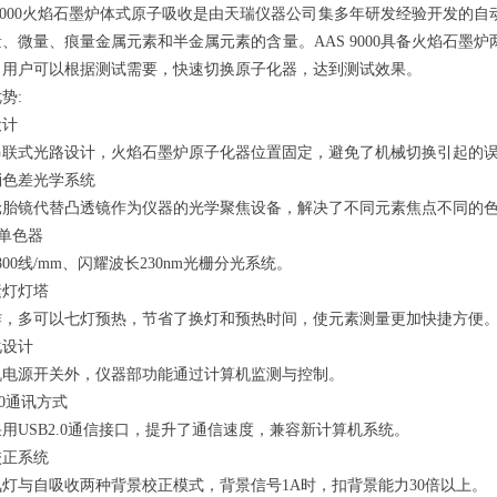
 9000火焰石墨炉体式原子吸收是由天瑞仪器公司集多年研发经验开发
、微量、痕量金属元素和半金属元素的含量。AAS 9000具备火焰石
，用户可以根据测试需要，快速切换原子化器，达到测试效果。
势:
设计
串联式光路设计，火焰石墨炉原子化器位置固定，避免了机械切换引起的
消色差光学系统
轮胎镜代替凸透镜作为仪器的光学聚焦设备，解决了不同元素焦点不同的
型单色器
800线/mm、闪耀波长230nm光栅分光系统。
素灯灯塔
作，多可以七灯预热，节省了换灯和预热时间，使元素测量更加快捷方便
化设计
机电源开关外，仪器部功能通过计算机监测与控制。
2.0通讯方式
用USB2.0通信接口，提升了通信速度，兼容新计算机系统。
校正系统
灯与自吸收两种背景校正模式，背景信号1A时，扣背景能力30倍以上。