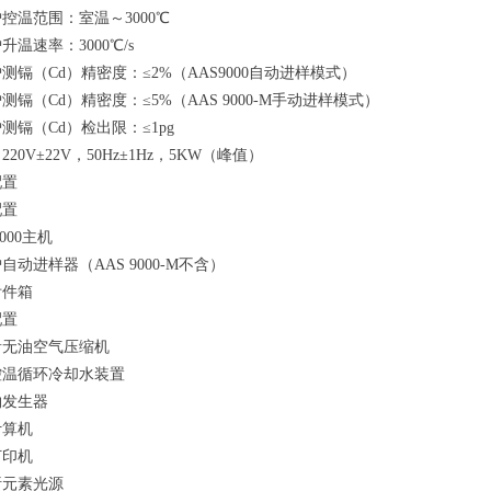
控温范围：室温～3000℃
升温速率：3000℃/s
测镉（Cd）精密度：≤2%（AAS9000自动进样模式）
测镉（Cd）精密度：≤5%（AAS 9000-M手动进样模式）
测镉（Cd）检出限：≤1pg
20V±22V，50Hz±1Hz，5KW（峰值）
配置
配置
9000主机
自动进样器（AAS 9000-M不含）
附件箱
配置
音无油空气压缩机
控温循环冷却水装置
物发生器
计算机
打印机
析元素光源