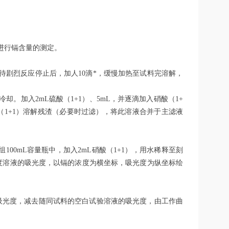
焰进行镉含量的测定。
1+1），待剧烈反应停止后，加人10滴*，缓慢加热至试料完溶解，
。加入2mL硫酸（1+1）、5mL，并逐滴加入硝酸（1+
（1+1）溶解残渣（必要时过滤），将此溶液合并于主滤液
分别置于组100mL容量瓶中，加入2mL硝酸（1+1），用水稀释至刻
度溶液的吸光度，以镉的浓度为横坐标，吸光度为纵坐标绘
液的吸光度，减去随同试料的空白试验溶液的吸光度，由工作曲