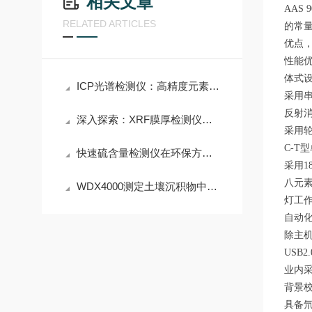
相关文章
AAS
RELATED ARTICLES
的常量
优点
性能优
体式
ICP光谱检测仪：高精度元素分析实验室设备
采用
反射
深入探索：XRF膜厚检测仪的工作原理与测量精度
采用
C-T
快速硫含量检测仪在环保方面的应用
采用1
八元
WDX4000测定土壤沉积物中无机元素应用方案
灯工
自动
除主
USB
业内采
背景
具备氘