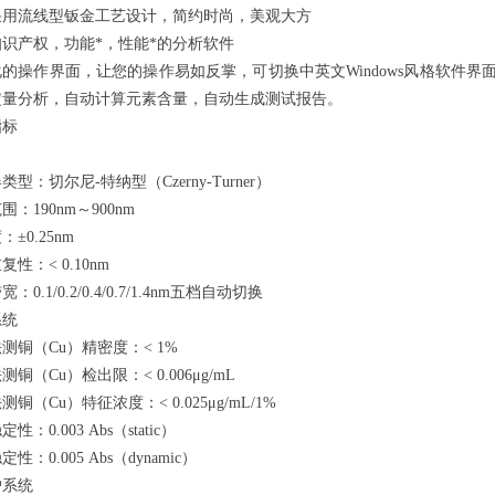
采用流线型钣金工艺设计，简约时尚，美观大方
识产权，功能*，性能*的分析软件
的操作界面，让您的操作易如反掌，可切换中英文Windows风格软件界面，可在W
定量分析，自动计算元素含量，自动生成测试报告。
指标
类型：切尔尼-特纳型（Czerny-Turner）
围：190nm～900nm
±0.25nm
性：< 0.10nm
：0.1/0.2/0.4/0.7/1.4nm五档自动切换
系统
测铜（Cu）精密度：< 1%
测铜（Cu）检出限：< 0.006μg/mL
铜（Cu）特征浓度：< 0.025μg/mL/1%
性：0.003 Abs（static）
性：0.005 Abs（dynamic）
炉系统