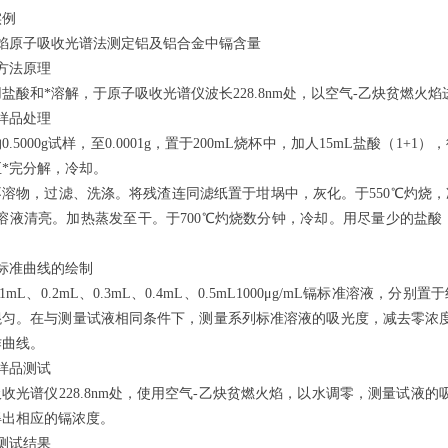
实例
火焰原子吸收光谱法测定铝及铝合金中镉含量
方法原理
盐酸和*溶解，于原子吸收光谱仪波长228.8nm处，以空气-乙炔贫燃火
样品处理
0.5000g试样，至0.0001g，置于200mL烧杯中，加人15mL盐酸（
*完分解，冷却。
溶物，过滤、洗涤。将残渣连同滤纸置于坩埚中，灰化。于550℃灼烧，冷却
溶液清亮。加热蒸发至干。于700℃灼烧数分钟，冷却。用尽量少的盐酸
标准曲线的绘制
.1mL、0.2mL、0.3mL、0.4mL、0.5mL1000μg/mL镉标准溶液，
混匀。在与测量试液相同条件下，测量系列标准溶液的吸光度，减去零浓
作曲线。
样品测试
收光谱仪228.8nm处，使用空气-乙炔贫燃火焰，以水调零，测量试
得出相应的镉浓度。
测试结果