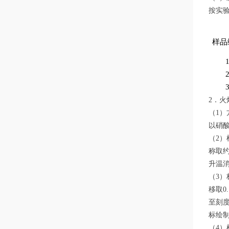
按实验
样品
2．
（1）
以硝酸
（2）
称取约
升温消
（3）
移取0
至刻
标绘
（4）