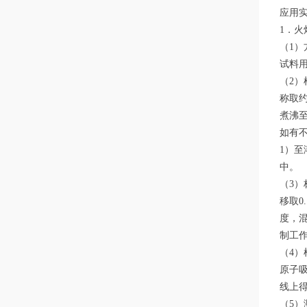
应用
1．
（1）
试料用
（2）
称取约
煮沸至
如有不
1）至
中。
（3）
移取0
度，
制工
（4）
原子吸
线上
（5）