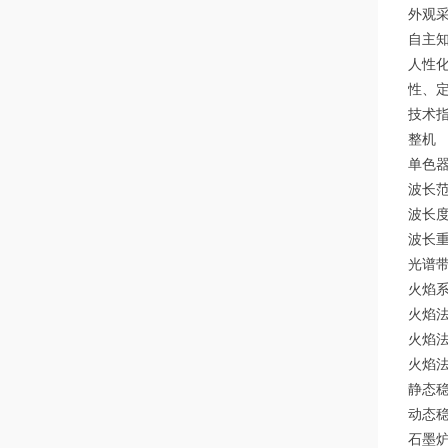
外观
自主知
人性化
性、
技术
整机
单色器
波长范
波长度：
波长重复
光谱带宽
火焰
火焰法
火焰法
火焰法测
静态稳定
动态稳定
石墨