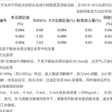
方法对不同批次的铝合金进行精密度及回收试验，且与ICP-AES法进行
加标回收及方法比对实
本法测定值
回收
编号
RSD(%)
ICP法测定值(%)
标准加入量(%)
(%)
(%
1
0.084
0.68
0.084
0.05
0.04
2
0.082
1.02
0.080
0.05
0.05
3
0.094
1.63
0.090
0.05
0.04
火焰原子吸收光谱法测定皮革中铅含量
方法原理
和*在微波中消解样品，于原子吸收光谱仪波长283.8nm处，以空气-乙
样品处理
0.5000g（至0.0001g）样品，放入微波消解罐中，加入6mL硝酸、2
解，待其反应完，取出冷却，过滤定容至50mL容量瓶，同时做样品空白
标准曲线的绘制
.1mL、0.2mL、0.3mL、0.4mL、0.5mL铅标准溶液（1000ug/mL
度，混匀。在与测量试液相同条件下，测量系列标准溶液的吸光度，减去
制工作曲线。
样品测试