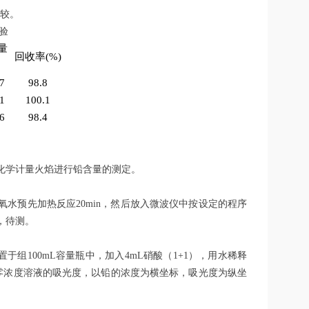
比较。
验
量
回收率(%)
)
7
98.8
1
100.1
6
98.4
炔化学计量火焰进行铅含量的测定。
mL双氧水预先加热反应20min，然后放入微波仪中按设定的程序
，待测。
），分别置于组100mL容量瓶中，加入4mL硝酸（1+1），用水稀释
零浓度溶液的吸光度，以铅的浓度为横坐标，吸光度为纵坐