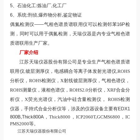
5、石油化工:炼油厂,化工厂
6、系统:刑侦,爆炸物分析,鉴定物证
偶氮检测仪——气相色谱质谱联用仪可以检测邻苯16P检
测，同时可以用于偶氮检测，天瑞仪器是内专业气相色谱
质谱联用生产厂家。
厂家
介绍
江苏天瑞仪器股份有限公司是专业生产
气相色谱质谱
电感耦合等离子体发射光谱仪
联用仪
,镀层测厚仪
，
,
ROHS
分析仪
，
ROHS
检测仪，
X
射线镀层测厚仪，气相色谱仪，
ROHS测量
仪，液相色谱仪，
ROHS2.0
分析仪，XRF合金分
析仪
，
X
荧光光谱仪，汽油中硅含量检测仪，
ROHS检测
EDX1
仪器，手持式合金分析仪等，涉及的仪器设备主要有
800B,Thick800A
，
Thick8000，ICP2060T,GCMS6800，IC
PMS2000等。
江苏天瑞仪器股份有限公司