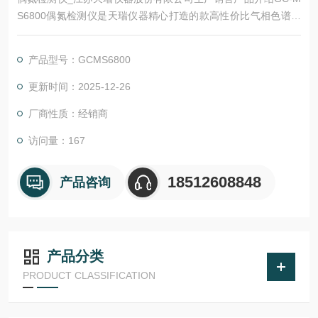
S6800偶氮检测仪是天瑞仪器精心打造的款高性价比气相色谱质
谱联用仪，具有完的自主知识产权，拥有多项技术，可广泛应用
于工业检测、食品安、环境保护等众多领域，偶氮检测主要应用
产品型号：GCMS6800
于服装、布料、面料、皮革等
更新时间：2025-12-26
厂商性质：经销商
访问量：167
18512608848
产品咨询
产品分类
PRODUCT CLASSIFICATION