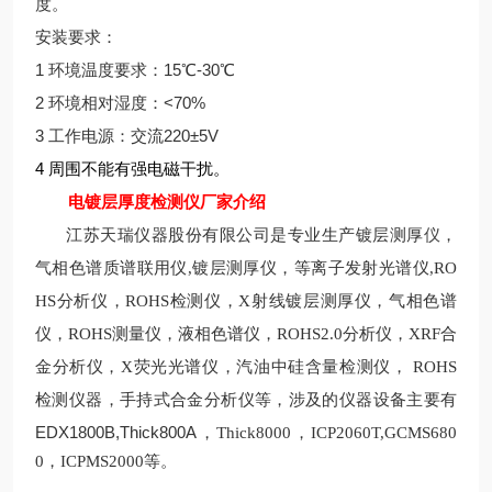
度。
安装要求：
1
环境温度要求：15℃-30℃
2
环境相对湿度：<70%
3
工作电源：交流220±5V
4
周围不能有强电磁干扰。
电镀层厚度检测仪
厂家
介绍
仪
江苏天瑞仪器股份有限公司是专业生产镀层测厚
，
气相色谱质谱联用仪
,镀层测厚仪
，等离子发射光谱仪,
RO
HS分析仪
，
ROHS
检测仪，
X
射线镀层测厚仪，气相色谱
仪，
ROHS测量
仪，液相色谱仪，
ROHS2.0
分析仪，XRF合
金分析仪
，
X
荧光光谱仪，汽油中硅含量检测仪，
ROHS
检测
仪器，手持式合金分析仪等，涉及的仪器设备主要有
EDX1800B,Thick800A
，
Thick8000，ICP2060T,GCMS680
0，ICPMS2000等。