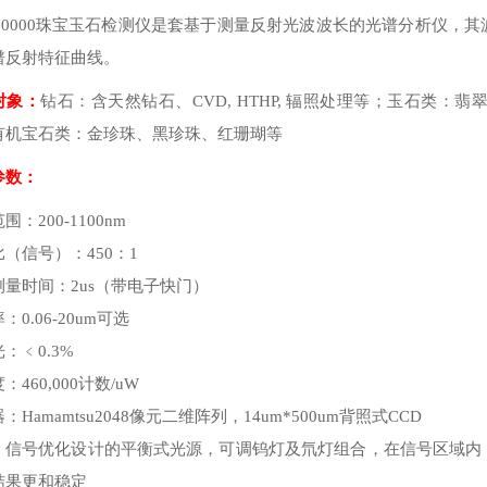
N50000珠宝玉石检测仪是套基于测量反射光波波长的光谱分析仪，
谱反射特征曲线。
对象：
钻石：含天然钻石、CVD, HTHP, 辐照处理等；玉石类
有机宝石类：金珍珠、黑珍珠、红珊瑚等
参数：
围：200-1100nm
（信号）：450：1
测量时间：2us（带电子快门）
：0.06-20um可选
：﹤0.3%
：460,000计数/uW
：Hamamtsu2048像元二维阵列，14um*500um背照式CCD
：信号优化设计的平衡式光源，可调钨灯及氘灯组合，在信号区域内
结果更和稳定