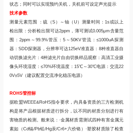
状态；同时可以实现预约关机，关机前可设定声光提示
技术参数
测量元素范围 ：硫（S）～铀（U）测量时间：1s或以上
检出限：分析检出限可达2ppm，薄可测试0.005μm含量范
围：2ppm～99.9%管压：5～50KV管流：≤1000uA探测
器：SDD探测器，分辨率可达125eV准直器：8种准直器自
动切换滤光片：4种滤光片自由切换样品观察：高清工业摄
像头环境湿度：≤70%环境温度：15℃～30℃电源：交流22
0V±5V（建议配置交流净化稳压电源）
ROHS管控标
据欧盟WEEE&RoHS指令要求，内具备资质的三方检测机
构是将产品根据材质进行拆分，以不同的材质分别进行有
害物质的检测。般来说：·金属材质需测试四种有害金属元
素如（Cd镉/Pb铅/Hg汞/Cr6+六价铬）·塑胶材质除了检查