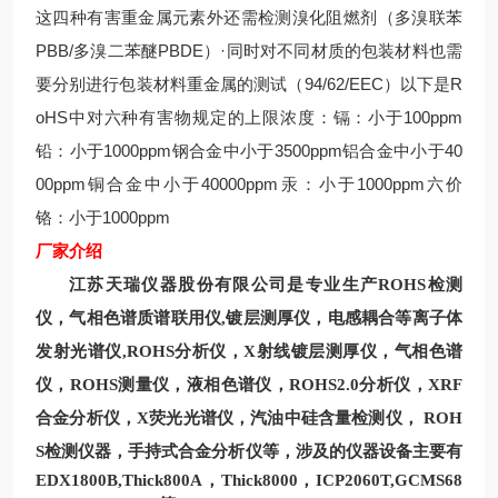
这四种有害重金属元素外还需检测溴化阻燃剂（多溴联苯
PBB/多溴二苯醚PBDE）·同时对不同材质的包装材料也需
要分别进行包装材料重金属的测试（94/62/EEC）以下是R
oHS中对六种有害物规定的上限浓度：镉：小于100ppm
铅：小于1000ppm钢合金中小于3500ppm铝合金中小于40
00ppm铜合金中小于40000ppm汞：小于1000ppm六价
铬：小于1000ppm
厂家
介绍
江苏天瑞仪器股份有限公司是专业生产
ROHS
检测
电感耦合等离子体
仪
，气相色谱质谱联用仪
,镀层测厚仪
，
发射光谱仪
,
ROHS分析仪
，
X
射线镀层测厚仪，气相色谱
仪，
ROHS测量
仪，液相色谱仪，
ROHS2.0
分析仪，XRF
合金分析仪
，
X
荧光光谱仪，汽油中硅含量检测仪，
ROH
S检测
仪器，手持式合金分析仪等，涉及的仪器设备主要有
EDX1800B,Thick800A
，
Thick8000，ICP2060T,GCMS68