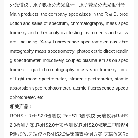
外光谱仪，原子吸收分光光度计，原子荧光分光光度计等
Main products: the company specializes in the R & D, prod
uction and sales of spectrum, chromatography, mass spec
trometry and other analytical testing instruments and softw
are. Including: X-ray fluorescence spectrometer, gas chro
matography mass spectrometry, photoelectric direct readin
g spectrometer, inductively coupled plasma emission spec
trometer, liquid chromatography mass spectrometry, time
of flight mass spectrometer, infrared spectrometer, atomic
absorption spectrophotometer, atomic fluorescence spectr
ophotometer, etc
相关产品：
ROHS：RoHS2.0检测仪,RoHS1.0测试仪,天瑞仪器RoHS
2.0检测方案,RoHS2.0十项检测仪,RoHS2.0邻苯二甲酸酯4
P测试仪,天瑞仪器RoHS2.0快速筛查检测方案,天瑞仪器Ro