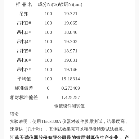
样 品 名
成分Ni(%)
镀层Ni(um)
吊扣
100
19.321
吊扣2#
100
19.665
吊扣3#
100
18.846
吊扣4#
100
19.302
吊扣5#
100
18.971
吊扣6#
100
19.031
吊扣7#
100
19.146
平均值
100
19.18314
标准偏差
0
0.273409
相对标准偏差
0
1.425257
铜镀镍件测试值
结论
实验表明，使用Thick800A 仪器对镀件膜厚测试，结果度高，
速度快（几十秒），其测试效果完可以和显微镜测试法媲美。
江苏天瑞仪器股份有限公司是的
镀层测厚仪生产企业，
产