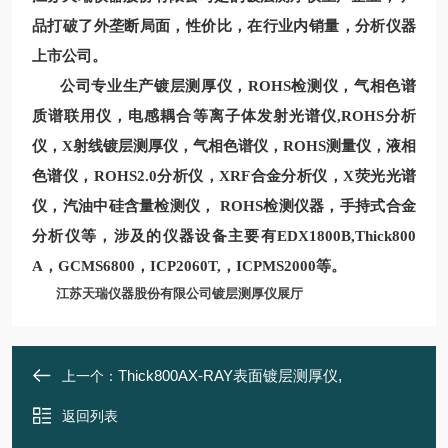
品打破了外垄断局面，性价比，在行业内销量，分析仪器
上市公司。
公司专业生产
镀层测厚仪，
ROHS
检测仪
，气相色谱
电感耦合等离子体发射光谱仪
质谱联用仪
，
,
ROHS分析
仪
，
X
射线镀层测厚仪，气相色谱仪，
ROHS测量
仪，液相
色谱仪，
ROHS2.0
分析仪，XRF合金分析仪
，
X
荧光光谱
仪，汽油中硅含量检测仪，
ROHS检测
仪器，手持式合金
分析仪等，涉及的仪器设备主要有
EDX1800B,Thick800
A
，
GCMS6800
，ICP2060T,，ICPMS2000等。
江苏天瑞仪器股份有限公司镀层测厚仪展厅
Thick800AX-RAY表面镀层测厚仪,
上一个：
返回列表