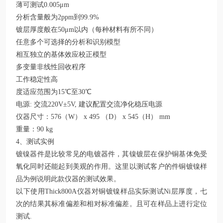
薄可测试0.005μm
分析含量般为2ppm到99.9%
镀层厚度般在50μm以内（每种材料有所不同）
任意多个可选择的分析和识别模型
相互独立的基体效应校正模型
多变量非线性回收程序
工作稳定性高
度适应范围为15℃至30℃
电源: 交流220V±5V, 建议配置交流净化稳压电源
仪器尺寸：576（W） x 495 （D） x 545（H） mm
重量：90 kg
4、测试实例
镀镍器件是比较常见的电镀器件，其镍镀层在保护铜基体免受
氧化同时还能起到美观的作用。这里以测试客户的件铜镀镍样
品为例说明此款仪器的测试效果。
以下使用Thick800A仪器对铜镀镍样品实际测试Ni层厚度，七
次的结果其标准偏差和相对标准偏差。且可在样品上进行定位
测试.