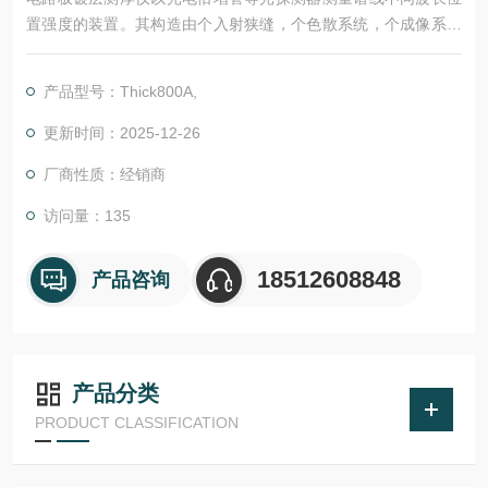
置强度的装置。其构造由个入射狭缝，个色散系统，个成像系统
和个或多个出射狭缝组成。以色散元件将辐射源的电磁辐射分离
出所需要的波长或波长区域，并在选定的波长上（或扫描某波
产品型号：Thick800A,
段）进行强度测定。
更新时间：2025-12-26
厂商性质：经销商
访问量：135
18512608848
产品咨询
产品分类
PRODUCT CLASSIFICATION