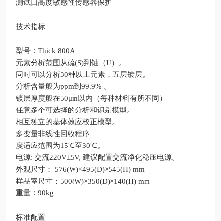
测试口高度敏感性传感器保护
技术指标
型号：Thick 800A
元素分析范围从硫(S)到铀（U）。
同时可以分析30种以上元素，五层镀层。
分析含量般为ppm到99.9% 。
镀层厚度般在50μm以内（每种材料有所不同）
任意多个可选择的分析和识别模型。
相互独立的基体效应校正模型。
多变量非线性回收程序
度适应范围为15℃至30℃。
电源: 交流220V±5V, 建议配置交流净化稳压电源。
外观尺寸： 576(W)×495(D)×545(H) mm
样品室尺寸：500(W)×350(D)×140(H) mm
重量：90kg
标准配置