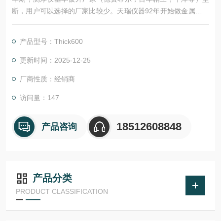
断，用户可以选择的厂家比较少。天瑞仪器92年开始做金属镀层
测厚仪，是家专业生产镀层测厚仪的厂家，在X荧光镀层检测方
面，打破外的技术垄断。天瑞推出的Thick600在精度上，可以现
产品型号：Thick600
场与进口仪器现场PK；在价格上，可以给用户的优惠；在技术支
持与售后服务上，给到客户的是*的售后支持。
更新时间：2025-12-25
厂商性质：经销商
访问量：147
18512608848
产品咨询
产品分类
PRODUCT CLASSIFICATION