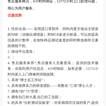
售后服务网点，4小时内响应，12??2小时上门处理问题，
用心为用户服务。
仪器优势
1.
性价比高——
采用进口零部件，同时内置天瑞自主研发
的SNE（信噪比增强器）和MCA多道分析器，可以的提高
仪器的计数率，在加快样品测试速度的同时降低相邻元素
的谱线干扰。
2.
移动平台度高；
3.
；
4.
售后服务体系*,售后服务人员素质高；
提供的技术服
务，在收到用户信息后，4小时响应，如有必要，12??2小
时内派人上门维修和排除故障。
5.
具有“博士后工作站"；
6.
具有雄厚实力的研发团队——有数名“三清"博士人才；
7.
拥有*的“7S"管理；
8.
拥有自己的大厦,自己的工业园；
9.
的具有“分析测试实验室"：对采购我司仪器的客户,提供