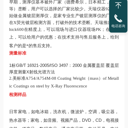
早期，测厚仪基本被外厂家（德费希尔，日本精工，牛津
等）垄断，用户可以选择的厂家比较少。天瑞仪器
92年开
始做金属镀层测厚仪，是家专业生产镀层测厚仪的厂家，
在X荧光镀层检测方面，打破外的技术垄断。天瑞推出的T
电话咨询
hick600在精度上，可以现场与进口仪器现场PK；在价格
上，可以给用户的优惠；在技术支持与售后服务上，
给到
客户的是*的
售后支持。
测量标准
1
标GB/T 16921-2005/ISO 3497：2000
金属覆盖层 覆盖层
厚度测量X射线光谱方法
2.
美标准A754/A754M-08
Coating Weight
（mass）of Metall
ic Coatings on steel by X-Ray Fluorescence
检测样品
日常家电，如电冰箱，洗衣机，微波炉，空调，吸尘器，
热水器等；家电，如音频、视频产品，DVD，CD，电视接