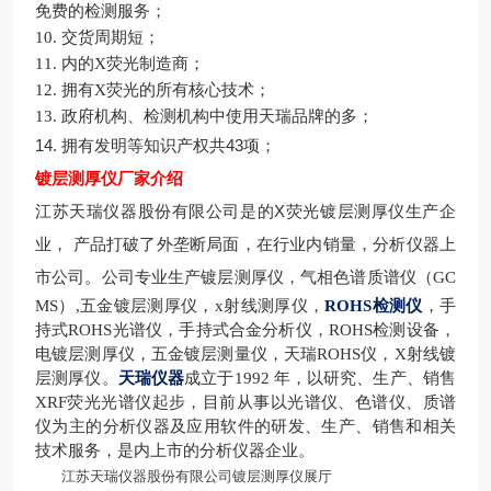
免费的检测服务；
10.
交货周期短；
11.
内的X荧光制造商；
12.
拥有X荧光的所有核心技术；
13.
政府机构、检测机构中使用天瑞品牌的多；
14.
拥有发明等知识产权共43项；
镀层测厚仪厂家介绍
X
江苏天瑞仪器股份有限公司是的
荧光镀层测厚仪生产企
业，
产品打破了外垄断局面，在行业内销量，分析仪器上
市公司。
公司专业生产镀层测厚仪，气相色谱质谱仪（GC
MS）,五金镀层测厚仪，x射线测厚仪，
ROHS检测仪
，手
持式ROHS光谱仪，手持式合金分析仪，ROHS检测设备，
电镀层测厚仪，五金镀层测量仪，天瑞ROHS仪，X射线镀
层测厚仪。
天瑞仪器
成立于1992 年，以研究、生产、销售
XRF荧光光谱仪起步，目前从事以光谱仪、色谱仪、质谱
仪为主的分析仪器及应用软件的研发、生产、销售和相关
技术服务，是内上市的分析仪器企业。
江苏天瑞仪器股份有限公司镀层测厚仪展厅