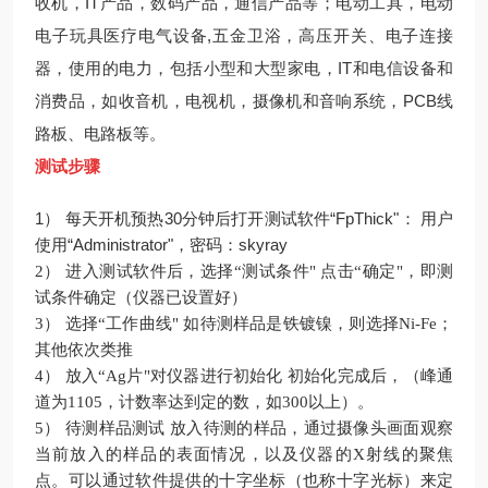
收机，IT产品，数码产品，通信产品等；电动工具，电动
电子玩具医疗电气设备,五金卫浴，高压开关、电子连接
器，使用的电力，包括小型和大型家电，IT和电信设备和
消费品，如收音机，电视机，摄像机和音响系统，PCB线
路板、电路板等。
测试步骤
1）
每天开机预热
30分钟后打开测试软件“FpThick"：
用户
使用“
Administrator"，密码：skyray
2）
进入测试软件后，选择“测试条件"
点击“确定"，即测
试条件确定（仪器已设置好）
3）
选择“工作曲线"
如待测样品是铁镀镍，则选择
Ni-Fe；
其他依次类推
4）
放入“
Ag片"对仪器进行初始化
初始化完成后，（峰通
道为
1105，计数率达到定的数，如300以上）。
5）
待测样品测试
放入待测的样品，通过摄像头画面观察
当前放入的样品的表面情况，以及仪器的
X射线的聚焦
点。可以通过软件提供的十字坐标（也称十字光标）来定