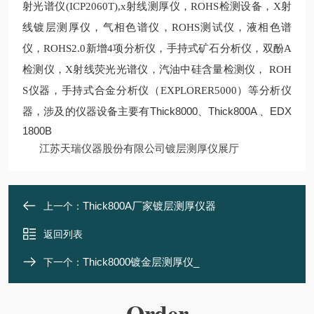
射光谱仪(ICP2060T),
x
射线测厚仪，
ROHS
检测设备，
X
射
线镀层测厚仪，气相色谱仪，
ROHS测试
仪，液相色谱
仪，
ROHS2.0
新增
4
项分析仪，手持式矿石分析仪，双酚
A
检测仪，
X
射线荧光光谱仪，汽油中硅含量检测仪，
ROH
S
仪器，手持式合金分析仪（EXPLORER5000）等分析仪
Thick8000
Thick800A 、EDX
器，涉及的仪器设备主要有
、
1800B
江苏天瑞仪器股份有限公司镀层测厚仪展厅
Thick800A厂家镀层测厚仪器
上一个：
返回列表
Thick8000镀金层测厚仪_
下一个：
Order