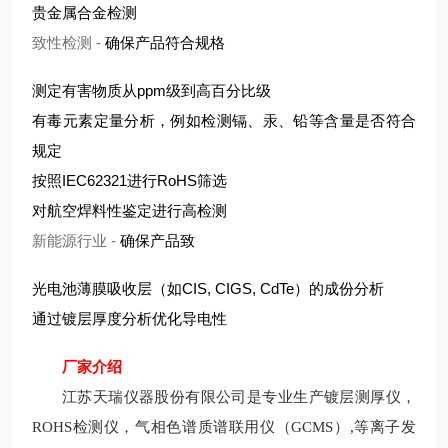
贵金属合金检测
致性检测
-
确保产品符合规格
测定有害物质从ppm级到高百分比级
有毒元素定量分析，例如检测镉、汞、铅等含量是否符合
规定
按照IEC62321进行RoHS筛选
对航空焊料性鉴定进行高检测
新能源行业
-
确保产品致
光电池薄膜吸收层（如CIS, CIGS, CdTe）的成份分析
通过镀层厚度分析优化导电性
厂家介绍
江苏天瑞仪器股份有限公司是专业生产
镀层测厚仪
，
ROHS检测
仪，
气相色谱质谱联用仪（G
CMS
）
,
等离子发