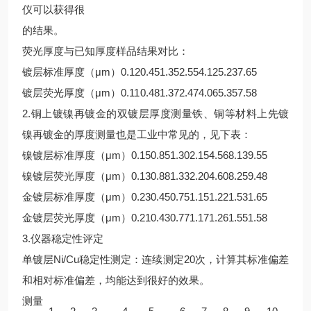
仪可以获得很
的结果。
荧光厚度与已知厚度样品结果对比：
镀层标准厚度（μm）
0.12
0.45
1.35
2.55
4.12
5.23
7.65
镀层荧光厚度（μm）
0.11
0.48
1.37
2.47
4.06
5.35
7.58
2.铜上镀镍再镀金的双镀层厚度测量铁、铜等材料上先镀
镍再镀金的厚度测量也是工业中常见的，见下表：
镍镀层标准厚度（μm）
0.15
0.85
1.30
2.15
4.56
8.13
9.55
镍镀层荧光厚度（μm）
0.13
0.88
1.33
2.20
4.60
8.25
9.48
金镀层标准厚度（μm）
0.23
0.45
0.75
1.15
1.22
1.53
1.65
金镀层荧光厚度（μm）
0.21
0.43
0.77
1.17
1.26
1.55
1.58
3.仪器稳定性评定
单镀层Ni/Cu稳定性测定：连续测定20次，计算其标准偏差
和相对标准偏差，均能达到很好的效果。
测量