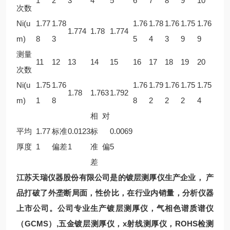
1
2
3
4
5
6
7
8
9
10
次数
Ni(u
1.77
1.78
1.76
1.78
1.76
1.75
1.76
1.774
1.78
1.774
m)
8
3
5
4
3
9
9
测量
11
12
13
14
15
16
17
18
19
20
次数
Ni(u
1.75
1.76
1.76
1.79
1.76
1.75
1.75
1.78
1.763
1.792
m)
1
8
8
2
2
2
4
相对
平均
1.77
标准
0.0123
标
0.0069
厚度
1
偏差
1
准偏
5
差
江苏天瑞仪器股份有限公司是的镀层测厚仪生产企业， 产
品打破了外垄断局面，性价比，在行业内销量，分析仪器
上市公司。公司专业生产镀层测厚仪，气相色谱质谱仪
（GCMS）,五金镀层测厚仪，x射线测厚仪，
ROHS检测