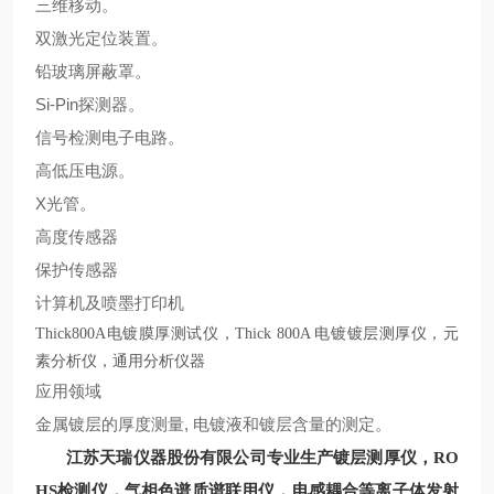
三维移动。
双激光定位装置。
铅玻璃屏蔽罩。
Si-Pin
探测器。
信号检测电子电路。
高低压电源。
X
光管。
高度传感器
保护传感器
计算机及喷墨打印机
Thick800A电镀膜厚测试仪，Thick 800A 电镀镀层测厚仪，元
素分析仪，通用分析仪器
应用领域
,
金属镀层的厚度测量
电镀液和镀层含量的测定。
江苏天瑞仪器股份有限公司
专业生产
镀层测厚仪，
RO
电感耦合等离子体发射
HS
检测仪
，气相色谱质谱联用仪
，