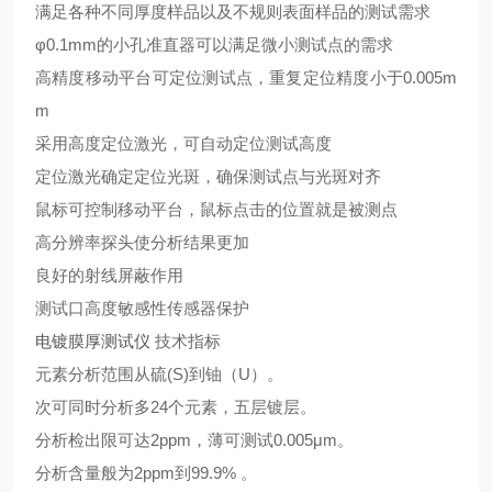
满足各种不同厚度样品以及不规则表面样品的测试需求
φ0.1mm
的小孔准直器可以满足微小测试点的需求
0.005m
高精度移动平台可定位测试点，重复定位精度小于
m
采用高度定位激光，可自动定位测试高度
定位激光确定定位光斑，确保测试点与光斑对齐
鼠标可控制移动平台，鼠标点击的位置就是被测点
高分辨率探头使分析结果更加
良好的射线屏蔽作用
测试口高度敏感性传感器保护
电镀膜厚测试仪
技术指标
(S)
U
元素分析范围从硫
到铀（
）。
24
次可同时分析多
个元素，五层镀层。
2ppm
0.005μm
分析检出限可达
，薄可测试
。
2ppm
99.9%
分析含量般为
到
。