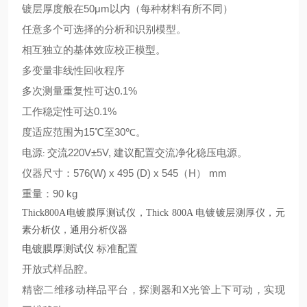
50μm
镀层厚度般在
以内（每种材料有所不同）
任意多个可选择的分析和识别模型。
相互独立的基体效应校正模型。
多变量非线性回收程序
0.1%
多次测量重复性可达
0.1%
工作稳定性可达
15
30
度适应范围为
℃至
℃。
220V±5V,
电源
交流
建议配置交流净化稳压电源。
:
576(W) x 495 (D) x 545
H
mm
仪器尺寸：
（
）
90 kg
重量：
Thick800A电镀膜厚测试仪，Thick 800A 电镀镀层测厚仪，元
素分析仪，通用分析仪器
电镀膜厚测试仪
标准配置
开放式样品腔。
X
精密二维移动样品平台，探测器和
光管上下可动，实现