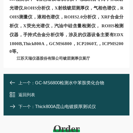
光谱仪
,
ROHS分析仪
，
X
射线镀层测厚仪，气相色谱仪，
R
OHS测量
仪，液相色谱仪，
ROHS2.0
分析仪，XRF合金分
析仪
，
X
荧光光谱仪，汽油中硅含量检测仪，
ROHS检测
仪器，手持式合金分析仪等，涉及的仪器设备主要有
EDX
1800B,Thick800A
，
GCMS6800
，ICP2060T,，ICPMS200
0等。
江苏天瑞仪器股份有限公司镀层测厚仪展厅
GC-MS6800检测水中苯胺类化合物
上一个：
返回列表
Thick800A昆山电镀膜厚测试仪
下一个：
Order