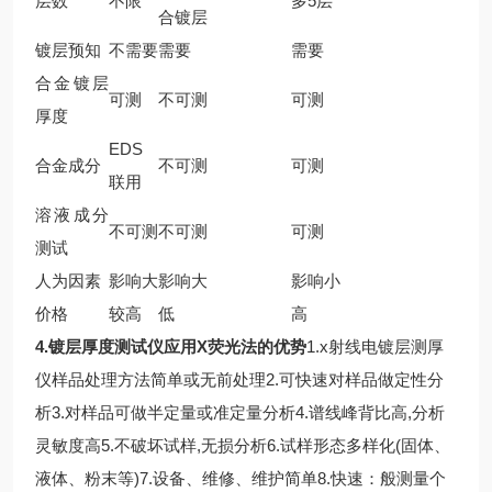
层数
不限
多5层
合镀层
镀层预知
不需要
需要
需要
合金镀层
可测
不可测
可测
厚度
EDS
合金成分
不可测
可测
联用
溶液成分
不可测
不可测
可测
测试
人为因素
影响大
影响大
影响小
价格
较高
低
高
4.镀层厚度测试仪
应用X荧光法的优势
1.x
射线电镀层测厚
仪样品处理方法简单或无前处理
2.
可快速对样品做定性分
析
3.
对样品可做半定量或准定量分析
4.
谱线峰背比高,分析
灵敏度高
5.
不破坏试样,无损分析
6.
试样形态多样化(固体、
液体、粉末等)
7.
设备、维修、维护简单
8.
快速：般测量个