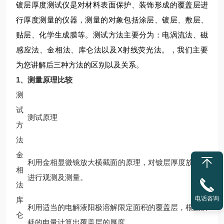
镀层厚度测试仪
是对材料表面保护、装饰形成的覆盖层进
行厚度测量的仪器，测量的对象包括涂层、镀层、敷层、
贴层、化学生成膜等。测试方法主要分为：电涡流法、磁
感应法、金相法、库仑法以及X射线荧光法。，我们主要
为您讲解后三种方法的区别以及关系。
1
、测量原理比较
测
试
测试原理
方
法
金
利用金相显微镜放大横截面的原理，对镀层厚度放大，
相
进行观测及测量。
法
电话咨询
库
利用适当的电解液阳极溶解限定面积的覆盖层，根据所
仑
耗的电量计算出覆盖层的厚度。