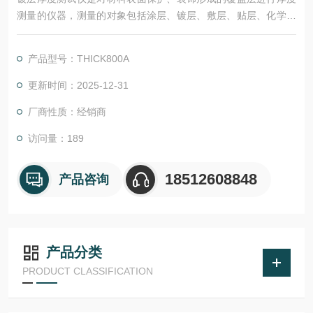
测量的仪器，测量的对象包括涂层、镀层、敷层、贴层、化学生
成膜等。测试方法主要分为：电涡流法、磁感应法、金相法、库
仑法以及X射线荧光法。，我们主要为您讲解后三种方法的区别
产品型号：THICK800A
以及关系。
更新时间：2025-12-31
厂商性质：经销商
访问量：189
18512608848
产品咨询
产品分类
PRODUCT CLASSIFICATION