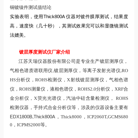
铜镀镍件测试值
结论
实验表明，使用Thick800A 仪器对镀件膜厚测试，结果度
高，速度快（几十秒），其测试效果完可以和显微镜测试
法媲美。
镀层厚度测试仪
厂家
介绍
仪
江苏天瑞仪器股份有限公司是专业生产镀层测厚
，
气相色谱质谱联用仪
,镀层测厚仪
，等离子发射光谱仪,
RO
HS分析仪
，
ROHS
检测仪，
X
射线镀层测厚仪，气相色谱
仪，
ROHS测量
仪，液相色谱仪，
ROHS2.0
分析仪，XRF合
金分析仪
，
X
荧光光谱仪，汽油中硅含量检测仪，
ROHS
检测
仪器，手持式合金分析仪等，涉及的仪器设备主要有
EDX1800B,Thick800A
，
Thick8000，ICP2060T,GCMS680
0，ICPMS2000等。