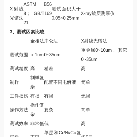
ASTM B56
X
射线
测试面积大于
8
； GB/T169
X-ray
镀层测厚仪
光谱法
0.05×0.25mm
21
3
、测试因素比较
金相法
库仑法
X
射线光谱法
重金属0~10um 、其它
测试范围
＞1um
0~35um
0~35um
测试精度
高
稍差
高
制样复
制样
配置不同电解液
简单
杂
工件损伤
有损
有损
无损
操作复
操作方法
复杂
简单
杂
测试效率
非常低
低
高
单层和Cr/Ni/Cu复