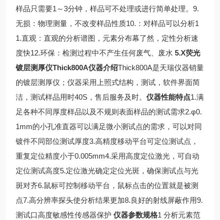
样品只需要1～3分钟，样品可不处理或进行简单处理。
9.
无损：物理测量，不改变样品性质
10.
：对样品可以分析
1
1.
直观：直观的分析谱图，元素分布幕了然，定性分析速
度快
12.
环保：检测过程中不产生任何废气、废水
5.X
荧光
镀层测厚仪Thick800A
仪器介绍
Thick800A
是天瑞仪器销量
的镀层测厚仪；仪器采用上照式结构，测试，软件界面简
洁，测试样品用时40S，售后服务及时。
仪器性能特点
1.
满
足各种不同厚度样品以及不规则表面样品的测试需求
2.
φ0.
1mm的小孔准直器可以满足微小测试点的需求，可以对同
镀件不同部位测试厚度
3.
高精度移动平台可定位测试点，
重复定位精度小于0.005mm
4.
采用高度定位激光，可自动
定位测试高度
5.
定位激光确定定位光斑，确保测试点与光
斑对齐
6.
鼠标可控制移动平台，鼠标点击的位置就是被测
点
7.
高分辨率探头使分析结果更加
8.
良好的射线屏蔽作用
9.
测试口高度敏感性传感器保护
仪器参数规格
1
分析元素范