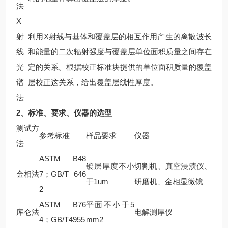
法
X
射
利用X射线与基体和覆盖层的相互作用产生的离散波长
线
和能量的二次辐射强度与覆盖层单位面积质量之间存在
光
定的关系。根据校正标准块提供的单位面积质量的覆盖
谱
层校正这关系，给出覆盖层线性厚度。
法
2
、标准、要求、仪器的选型
测试方
参考标准
样品要求
仪器
法
ASTM B48
镀层厚度不小
切割机、真空浸渍仪、
金相法
7
；GB/T 646
于1um
研磨机、金相显微镜
2
ASTM B76
平面不小于5
库仑法
电解测厚仪
4
；GB/T4955
mm2