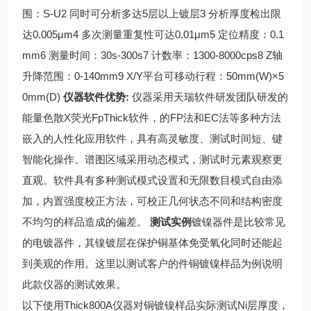
围：S-U
2
同时可分析多达5层以上镀层
3
分析厚度检出限
达0.005μm
4
多次测量重复性可达0.01μm
5
定位精度：0.1
mm
6
测量时间：30s-300s
7
计数率：1300-8000cps
8 Z
轴
升降范围：0-140mm
9 X/Y
平台可移动行程：50mm(W)×5
0mm(D)
仪器软件优势:
仪器采用天瑞软件研发团队研发的
能量色散X荧光FpThick软件，的FP法和EC法等多种方法
嵌入的人性化应用软件，具有高灵敏度、测试时间短、键
智能化操作。谱图区域采用动态模式，测试时元素观察更
直观。
软件具有多种测试模式设置和无限数目模式自由添
加，内置强度校正方法，可校正几何状态不同和结构密度
不均匀的样品造成的偏差。
测试实例
镀镍器件是比较常见
的电镀器件，其镍镀层在保护铜基体免受氧化同时还能起
到美观的作用。这里以测试客户的件铜镀镍样品为例说明
此款仪器的测试效果。
以下使用Thick800A仪器对铜镀镍样品实际测试Ni层厚度，