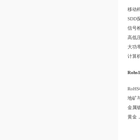
移动
SDD
信号
高低
大功
计算
Roh
RoH
地矿
金属
黄金