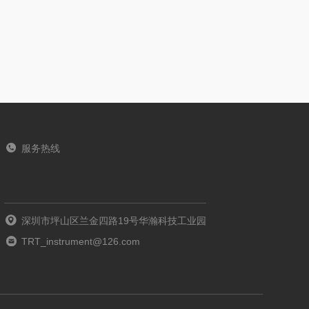
服务热线
深圳市坪山区兰金四路19号华瀚科技工业园
TRT_instrument@126.com