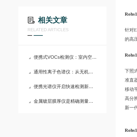
Roh
相关文章
RELATED ARTICLES
针对
的高
Roh
便携式VOCs检测仪：室内空气质量监测的得力助手
下照
通用性离子色谱仪：从无机到有机，一机搞定全领域离子分析
准直
便携光谱仪开启快速检测新时代
移动
高分
金属镀层膜厚仪是精确测量金属涂层厚度的关键工具
新一
Roh