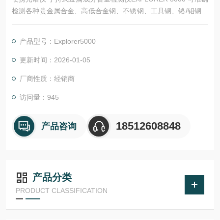
检测各种贵金属合金、高低合金钢、不锈钢、工具钢、铬/钼钢、
镍合金、钴合金、镍/钴耐热合金、钛合金、铜合金、青铜、锌合
金、钨合金等，无损检测，1秒钟即可知晓材料的成分及合金牌
产品型号：Explorer5000
号。还可对铝、镁轻合金牌号进行快速鉴定，并可对材料进行可
靠性鉴别(PMI)和确认，掌控材料品质。
更新时间：2026-01-05
厂商性质：经销商
访问量：945
18512608848
产品咨询
产品分类
PRODUCT CLASSIFICATION