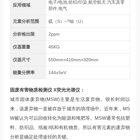
电子/电池,纺织/印染,航空航天,汽车及零
应用领域
部件,电气
元素分析范围
硫（S）~?铀（U）
分析检出限
2ppm
仪器重量
45KG
仪器尺寸
550mm×410mm×320mm
能量分辨率
144±5eV
固废有害物质检测仪 X荧光光谱仪
：
城市固体废弃物(MSW)主要是生活废弃物。很长时间以
来，该废弃物一直被存放于城市的填埋场中。近年来，MS
W被认为可以回收转化为能源和堆肥等。MSW通常包括塑
料、纺织品、纸板/纸和有机物质。所以有害元素的废弃物
分析是确定处理途径的关键。